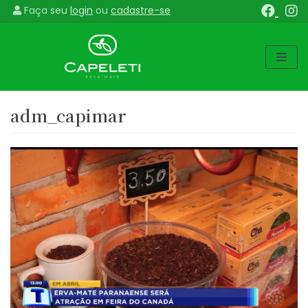
Faça seu
login
ou
cadastre-se
Pular
para
o
conteúdo
adm_capimar