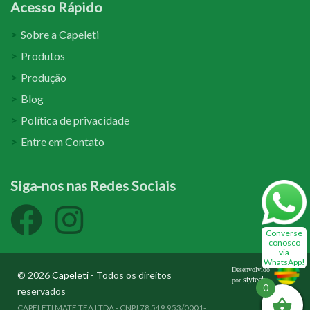
Acesso Rápido
Sobre a Capeleti
Produtos
Produção
Blog
Política de privacidade
Entre em Contato
Siga-nos nas Redes Sociais
Converse
conosco
via
WhatsApp!
Desenvolvido
© 2026
Capeleti
- Todos os direitos
stytech
por
0
reservados
CAPELETI MATE TEA LTDA - CNPJ 78.549.953/0001-