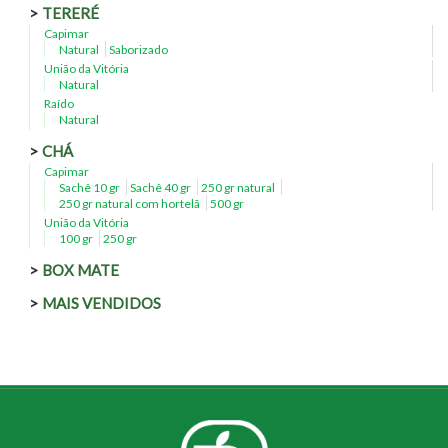
TERERÉ
Capimar
Natural
Saborizado
União da Vitória
Natural
Raído
Natural
CHÁ
Capimar
Sachê 10 gr
Sachê 40 gr
250 gr natural
250 gr natural com hortelã
500 gr
União da Vitória
100 gr
250 gr
BOX MATE
MAIS VENDIDOS