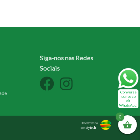
Siga-nos nas Redes
Sociais
Converse
dade
conosco
via
WhatsApp!
0
Desenvolvido
stytech
por