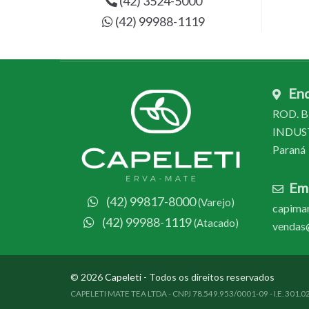
(42) 3524-5000
(42) 99988-1119
En
ROD. BR
INDUSTR
Paraná
Ema
(42) 99817-8000
(Varejo)
capimar
(42) 99988-1119
(Atacado)
vendas@
© 2026
Capeleti
- Todos os direitos reservados
CAPELETI MATE TEA LTDA - CNPJ 78.549.953/0001-09 - I.E. 301.