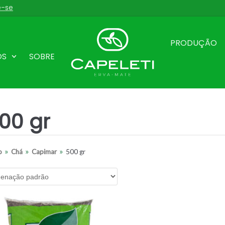
e-se
PRODUÇÃO
OS
SOBRE
00 gr
»
»
»
o
Chá
Capimar
500 gr