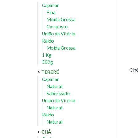
Capimar
Fina
Moída Grossa
Composto
União da Vitória
Raído
Moída Grossa
1 Kg
500g
Chá
TERERÉ
Capimar
Natural
Saborizado
União da Vitória
Natural
Raído
Natural
CHÁ