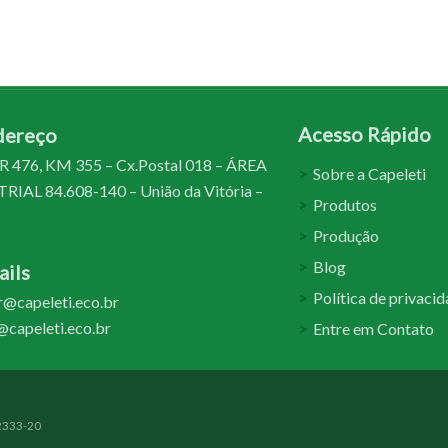
Acesso Rápido
dereço
 476, KM 355 – Cx.Postal 018 – ÁREA
Sobre a Capeleti
IAL 84.608-140 – União da Vitória –
Produtos
Produção
Blog
ils
Política de privaci
@capeleti.eco.br
capeleti.eco.br
Entre em Contato
02333-20