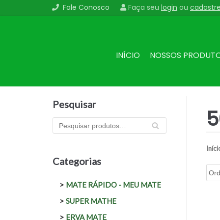
Fale Conosco
Faça seu
login
ou
cadastr
Pular
para
o
conteúdo
INÍCIO
NOSSOS PRODUT
Pesquisar
5
PES
QU
ISA
Iníci
R
Categorias
MATE RÁPIDO - MEU MATE
SUPER MATHE
ERVA MATE