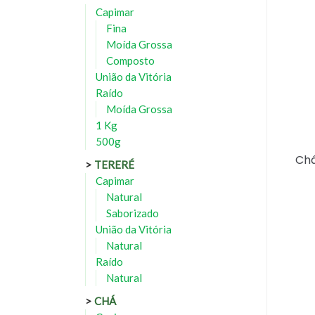
Capimar
Fina
Moída Grossa
Composto
União da Vitória
Raído
Moída Grossa
1 Kg
500g
Chá
TERERÉ
Capimar
Natural
Saborizado
União da Vitória
Natural
Raído
Natural
CHÁ