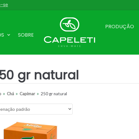
e-se
PRODUÇÃO
OS
SOBRE
50 gr natural
»
»
»
o
Chá
Capimar
250 gr natural