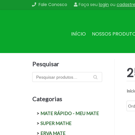
Fale Conosco
Faça seu
login
ou
cadastr
Pular
para
o
conteúdo
INÍCIO
NOSSOS PRODUT
Pesquisar
2
PES
QU
ISA
Iníci
R
Categorias
MATE RÁPIDO - MEU MATE
SUPER MATHE
ERVA MATE