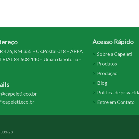
Acesso Rápido
dereço
 476, KM 355 – Cx.Postal 018 – ÁREA
Sobre a Capeleti
IAL 84.608-140 – União da Vitória –
Produtos
Produção
Blog
ils
Política de privaci
@capeleti.eco.br
capeleti.eco.br
Entre em Contato
02333-20