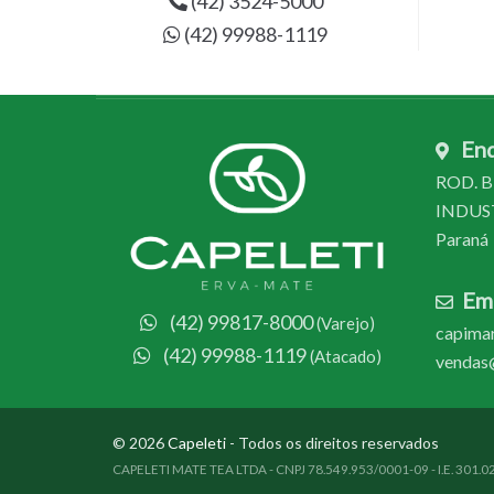
(42) 3524-5000
(42) 99988-1119
En
ROD. BR
INDUSTR
Paraná
Ema
(42) 99817-8000
(Varejo)
capimar
(42) 99988-1119
(Atacado)
vendas@
© 2026
Capeleti
- Todos os direitos reservados
CAPELETI MATE TEA LTDA - CNPJ 78.549.953/0001-09 - I.E. 301.