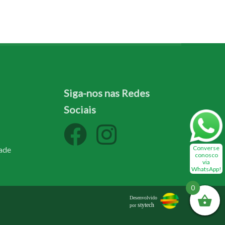
Siga-nos nas Redes
Sociais
Converse
dade
conosco
via
WhatsApp!
0
Desenvolvido
stytech
por