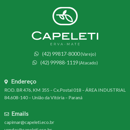
Carrinho
Sem produto(s) no carrinho.
(42) 3524-5000
(42) 99988-1119
(42) 99817-8000
(Varejo)
(42) 99988-1119
(Atacado)
Endereço
ROD. BR 476, KM 355 – Cx.Postal 018 – ÁREA INDUSTRIAL
84.608-140 – União da Vitória – Paraná
Emails
capimar@capeleti.eco.br
vendas@capeleti.eco.br