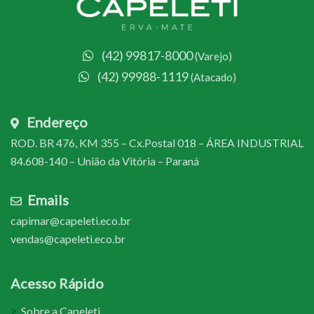
(42) 99817-8000
(Varejo)
(42) 99988-1119
(Atacado)
Endereço
ROD. BR 476, KM 355 – Cx.Postal 018 – ÁREA INDUSTRIAL
84.608-140 – União da Vitória – Paraná
Emails
capimar@capeleti.eco.br
vendas@capeleti.eco.br
Acesso Rápido
Sobre a Capeleti