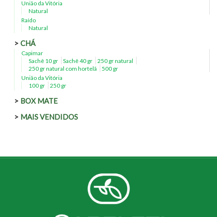
União da Vitória
Natural
Raído
Natural
CHÁ
Capimar
Sachê 10 gr
Sachê 40 gr
250 gr natural
250 gr natural com hortelã
500 gr
União da Vitória
100 gr
250 gr
BOX MATE
MAIS VENDIDOS