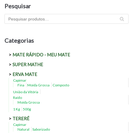
Pesquisar
PES
QU
ISA
R
Categorias
MATE RÁPIDO - MEU MATE
SUPER MATHE
ERVA MATE
Capimar
Fina
Moída Grossa
Composto
União da Vitória
Raído
Moída Grossa
1 Kg
500g
TERERÉ
Capimar
Natural
Saborizado