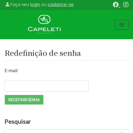
Faça seu
login
ou
cadastre-se
Pular
para
o
conteúdo
Redefinição de senha
E-mail
Pesquisar