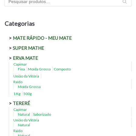
PES
QU
ISA
R
Categorias
MATE RÁPIDO - MEU MATE
SUPER MATHE
ERVA MATE
Capimar
Fina
Moída Grossa
Composto
União da Vitória
Raído
Moída Grossa
1 Kg
500g
TERERÉ
Capimar
Natural
Saborizado
União da Vitória
Natural
Raído
Natural