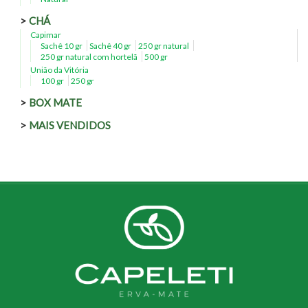
CHÁ
Capimar
Sachê 10 gr
Sachê 40 gr
250 gr natural
250 gr natural com hortelã
500 gr
União da Vitória
100 gr
250 gr
BOX MATE
MAIS VENDIDOS