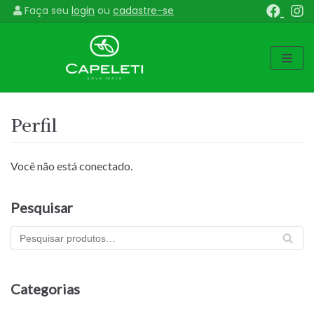
Faça seu
login
ou
cadastre-se
Pular
para
o
conteúdo
Perfil
Você não está conectado.
Pesquisar
PES
QU
ISA
R
Categorias