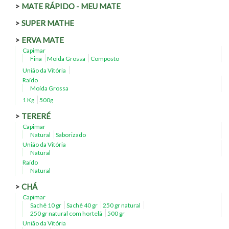
MATE RÁPIDO - MEU MATE
SUPER MATHE
ERVA MATE
Capimar
Fina
Moída Grossa
Composto
União da Vitória
Raído
Moída Grossa
1 Kg
500g
TERERÉ
Capimar
Natural
Saborizado
União da Vitória
Natural
Raído
Natural
CHÁ
Capimar
Sachê 10 gr
Sachê 40 gr
250 gr natural
250 gr natural com hortelã
500 gr
União da Vitória