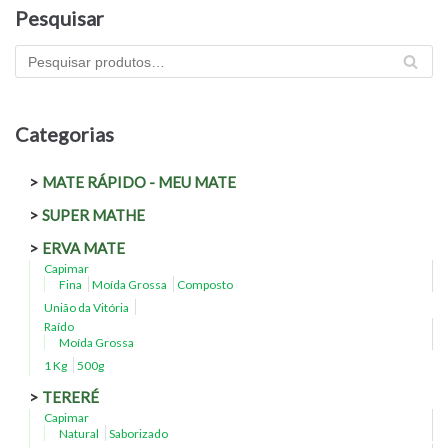
Pesquisar
PES
QU
ISA
R
Categorias
MATE RÁPIDO - MEU MATE
SUPER MATHE
ERVA MATE
Capimar
Fina
Moída Grossa
Composto
União da Vitória
Raído
Moída Grossa
1 Kg
500g
TERERÉ
Capimar
Natural
Saborizado