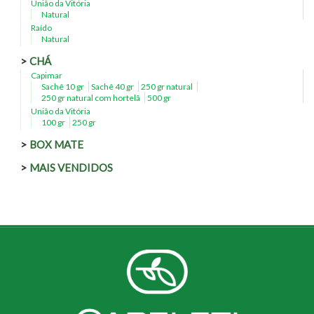
União da Vitória
Natural
Raído
Natural
CHÁ
Capimar
Sachê 10 gr
Sachê 40 gr
250 gr natural
250 gr natural com hortelã
500 gr
União da Vitória
100 gr
250 gr
BOX MATE
MAIS VENDIDOS