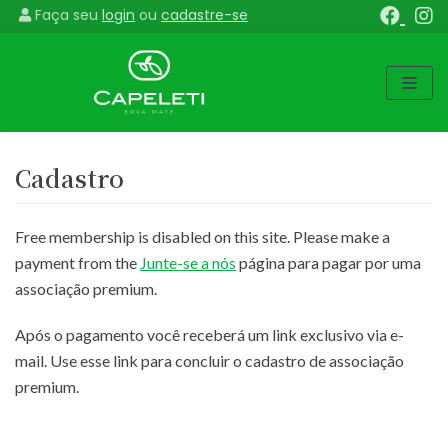
Faça seu
login
ou
cadastre-se
Pular
para
o
conteúdo
Cadastro
Free membership is disabled on this site. Please make a
payment from the
Junte-se a nós
página para pagar por uma
associação premium.
Após o pagamento você receberá um link exclusivo via e-
mail. Use esse link para concluir o cadastro de associação
premium.