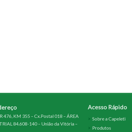
Acesso Rápido
dereço
 476, KM 355 – Cx.Postal 018 – ÁREA
Sobre a Capeleti
IAL 84.608-140 – União da Vitória –
Produtos