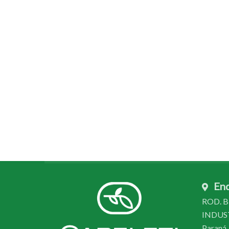
En
ROD. BR
INDUSTR
Paraná