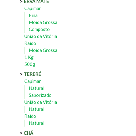
ERVA MATE
Capimar
Fina
Moída Grossa
Composto
União da Vitória
Raído
Moída Grossa
1 Kg
500g
TERERÉ
Capimar
Natural
Saborizado
União da Vitória
Natural
Raído
Natural
CHÁ