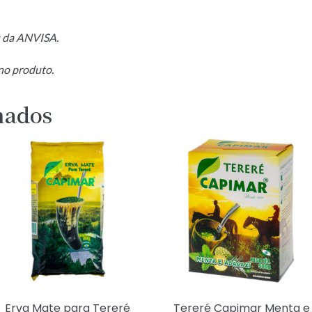
s da ANVISA.
no produto.
nados
Erva Mate para Tereré
Tereré Capimar Menta e