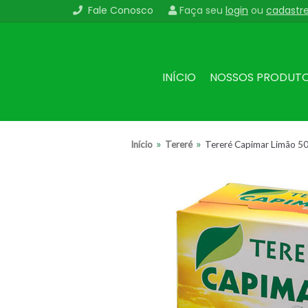
Fale Conosco
Faça seu
login
ou
cadastr
Pular
para
o
conteúdo
INÍCIO
NOSSOS PRODUT
»
»
Início
Tereré
Tereré Capimar Limão 5