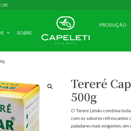
e-se
PRODUÇÃO
OS
SOBRE
00g
Tereré Ca
500g
O Tereré Limão combina toda
com os sabores refrescantes 
paladares mais exigentes, em