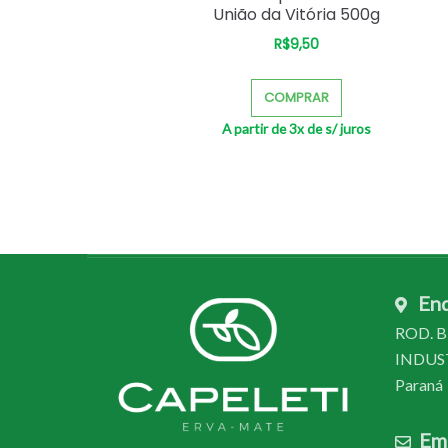
União da Vitória 500g
R$
9,50
–
COMPRAR
A partir de 3x de
s/ juros
En
ROD. BR
INDUSTR
Paraná
Ema