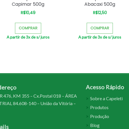
Capimar 500g
Abacaxi 500g
R$
10,49
R$
12,50
–
–
COMPRAR
COMPRAR
A partir de 3x de
s/ juros
A partir de 3x de
s/ juros
Acesso Rápido
dereço
 476, KM 355 – Cx.Postal 018 – ÁREA
Sobre a Capeleti
IAL 84.608-140 – União da Vitória –
Produtos
Produção
Blog
ils