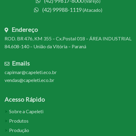
(42) 99817-8000
(Varejo)
(42) 99988-1119
(Atacado)
Endereço
ROD. BR 476, KM 355 – Cx.Postal 018 – ÁREA INDUSTRIAL
84.608-140 – União da Vitória – Paraná
Emails
capimar@capeleti.eco.br
vendas@capeleti.eco.br
Acesso Rápido
Sobre a Capeleti
Produtos
Produção