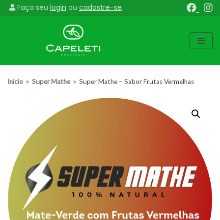
Faça seu
login
ou
cadastre-se
Pular
para
o
conteúdo
»
»
Início
Super Mathe
Super Mathe – Sabor Frutas Vermelhas