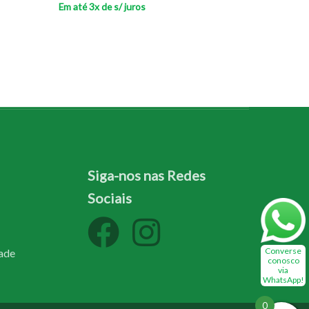
Em até 3x de
s/ juros
Siga-nos nas Redes
Sociais
Converse
dade
conosco
via
WhatsApp!
0