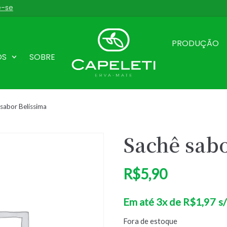
e-se
PRODUÇÃO
OS
SOBRE
sabor Belíssima
Sachê sabo
R$
5,90
Em até 3x de
R$
1,97
s/
Fora de estoque