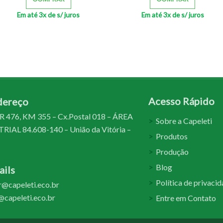
Em até 3x de
s/ juros
Em até 3x de
s/ juros
Acesso Rápido
dereço
 476, KM 355 – Cx.Postal 018 – ÁREA
Sobre a Capeleti
IAL 84.608-140 – União da Vitória –
Produtos
Produção
Blog
ils
Política de privaci
@capeleti.eco.br
capeleti.eco.br
Entre em Contato