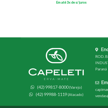
Em até 3x de
s/ juros
En
ROD. BR
INDUSTR
Paraná
Ema
(42) 99817-8000
(Varejo)
capimar
(42) 99988-1119
(Atacado)
vendas@