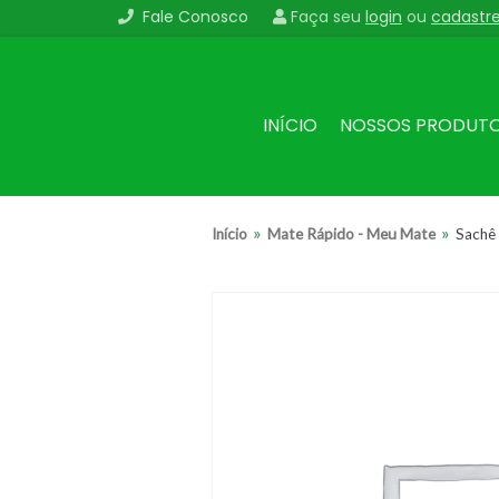
Fale Conosco
Faça seu
login
ou
cadastr
Pular
para
o
conteúdo
INÍCIO
NOSSOS PRODUT
»
»
Início
Mate Rápido - Meu Mate
Sachê 