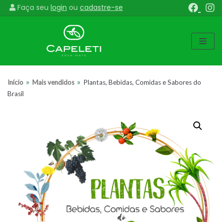
Faça seu
login
ou
cadastre-se
Pular
para
o
conteúdo
»
»
Início
Mais vendidos
Plantas, Bebidas, Comidas e Sabores do
Brasil