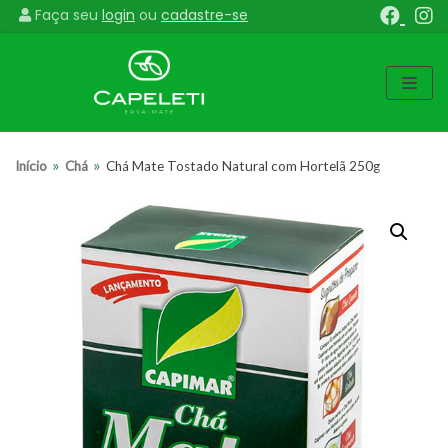
Faça seu
login
ou
cadastre-se
Pular
para
o
conteúdo
»
»
Início
Chá
Chá Mate Tostado Natural com Hortelã 250g