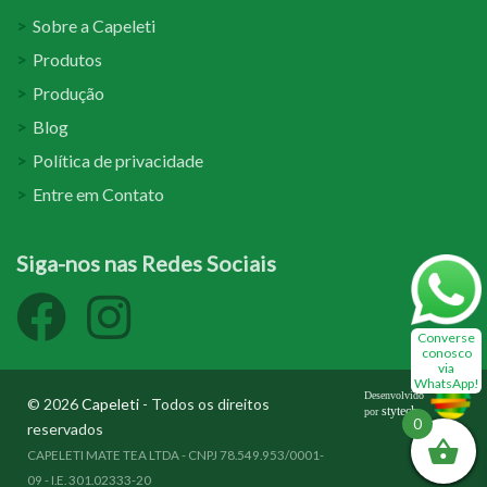
Sobre a Capeleti
Produtos
Produção
Blog
Política de privacidade
Entre em Contato
Siga-nos nas Redes Sociais
Converse
conosco
via
WhatsApp!
Desenvolvido
© 2026
Capeleti
- Todos os direitos
stytech
por
0
reservados
CAPELETI MATE TEA LTDA - CNPJ 78.549.953/0001-
09 - I.E. 301.02333-20