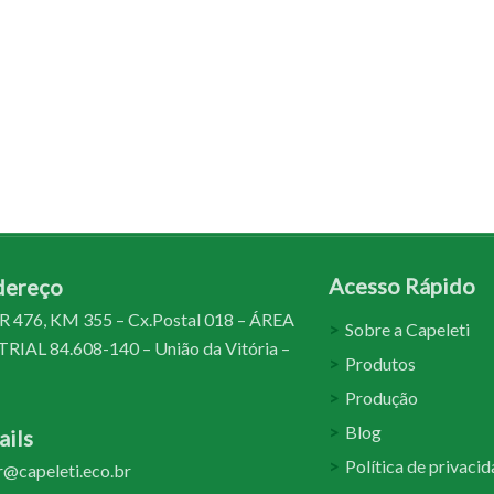
Acesso Rápido
dereço
 476, KM 355 – Cx.Postal 018 – ÁREA
Sobre a Capeleti
IAL 84.608-140 – União da Vitória –
Produtos
Produção
Blog
ils
Política de privaci
@capeleti.eco.br