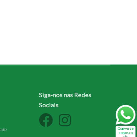
Siga-nos nas Redes
Sociais
Converse
dade
conosco
via