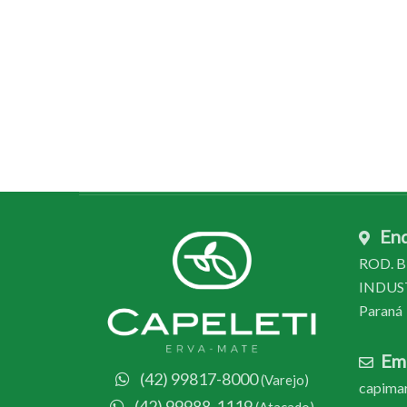
En
ROD. BR
INDUSTR
Paraná
Ema
(42) 99817-8000
(Varejo)
capimar
(42) 99988-1119
(Atacado)