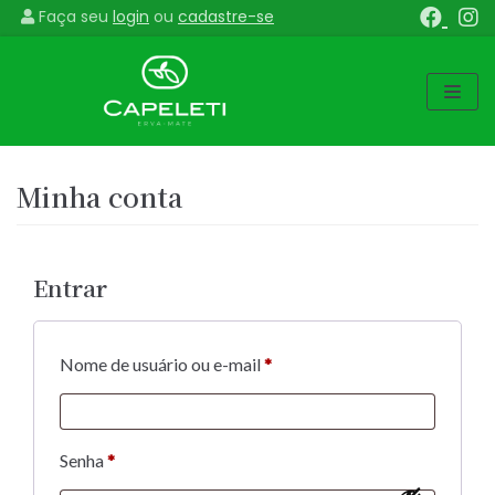
Faça seu
login
ou
cadastre-se
Pular
para
o
conteúdo
Minha conta
Entrar
Nome de usuário ou e-mail
*
Senha
*