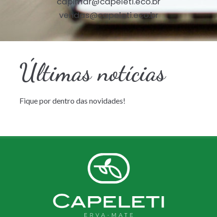
capimar@capeleti.eco.br
vendas@capeleti.eco.br
Últimas notícias
Fique por dentro das novidades!