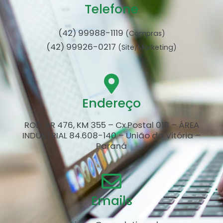
Telefone
(42) 99988-1119
(Compras)
(42) 99926-0217
(Site/Marketing)
Endereço
ROD. BR 476, KM 355 – Cx.Postal 018 – ÁREA
INDUSTRIAL 84.608-140 – União da Vitória –
Paraná​
Emails