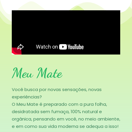
Meu Mate
Você busca por novas sensações, novas
experiências?
O Meu Mate é preparado com a pura folha,
desidratada sem fumaça, 100% natural e
orgânica, pensando em você, no meio ambiente,
e em como sua vida moderna se adequa a isso!